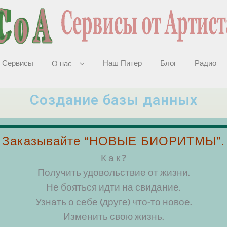
Сервисы
Наш Питер
Блог
Радио
О нас
Создание базы данных
Портфолио
Заказывайте “НОВЫЕ БИОРИТМЫ”.
С использованием ACCESS от MICROSOFT
К а к ?
Специализированная база данных для организации:
Получить удовольствие от жизни.
клиенты, поставщики, посредники, взаимосвязи.
Не бояться идти на свидание.
на выполнение рассылок (как общих, так и персонализиро
Узнать о себе (друге) что-то новое.
Изменить свою жизнь.