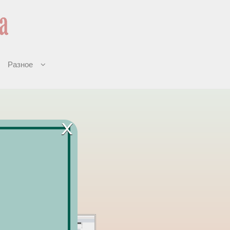
Разное
×
ванных).