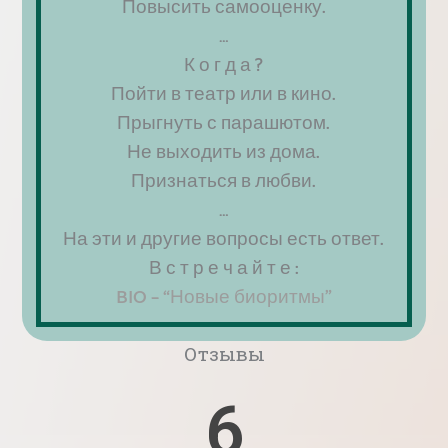
Повысить самооценку.
…
Наша гордость
К о г д а ?
Пойти в театр или в кино.
Прыгнуть с парашютом.
112
Не выходить из дома.
Признаться в любви.
…
Клиенты
На эти и другие вопросы есть ответ.
В с т р е ч а й т е :
42
BIO – “Новые биоритмы”
Отзывы
6