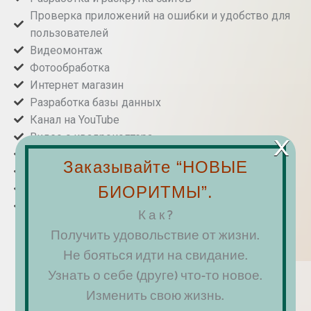
Проверка приложений на ошибки и удобство для
пользователей
Видеомонтаж
Фотообработка
Интернет магазин
Разработка базы данных
Канал на YouTube
×
Видео с квадрокоптера
Интернет радио
Заказывайте “НОВЫЕ
GallaDance
БИОРИТМЫ”.
Помощь в организации прямого эфира
Консультации и индивидуальное обучение
К а к ?
Получить удовольствие от жизни.
Подробнее
Не бояться идти на свидание.
Узнать о себе (друге) что-то новое.
Изменить свою жизнь.
Наша работа