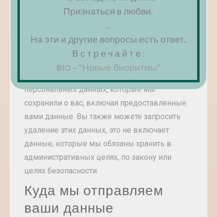
Какие у вас права на
Признаться в любви.
ваши данные
…
На эти и другие вопросы есть ответ.
При наличии учетной записи на сайте или
В с т р е ч а й т е :
если вы оставляли комментарии, то вы
BIO – “Новые биоритмы”
можете запросить файл экспорта
персональных данных, которые мы
сохранили о вас, включая предоставленные
вами данные. Вы также можете запросить
удаление этих данных, это не включает
данные, которые мы обязаны хранить в
административных целях, по закону или
целях безопасности.
Куда мы отправляем
ваши данные