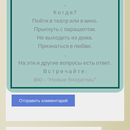
…
Имя
*
К о г д а ?
Пойти в театр или в кино.
Прыгнуть с парашютом.
Email
*
Не выходить из дома.
Признаться в любви.
Сайт
…
На эти и другие вопросы есть ответ.
В с т р е ч а й т е :
Сохранить моё имя, email и адрес сайта в
этом браузере для последующих моих
BIO – “Новые биоритмы”
комментариев.