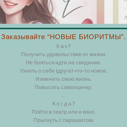
–
Л
Т
Заказывайте “НОВЫЕ БИОРИТМЫ”.
К а к ?
Получить удовольствие от жизни.
Не бояться идти на свидание.
И
Узнать о себе (друге) что-то новое.
Ф
Изменить свою жизнь.
Я
Повысить самооценку.
Д
…
И
К о г д а ?
А
Пойти в театр или в кино.
М
Прыгнуть с парашютом.
Подарок от ИИ сайту artistspb.ru