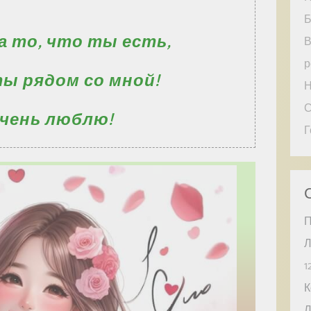
Б
а то, что ты есть,
В
р
ты рядом со мной!
Н
С
чень люблю!
Г
П
Л
1
К
Л