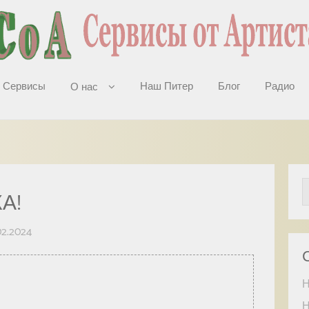
Сервисы
Наш Питер
Блог
Радио
О нас
А!
02.2024
Н
Н