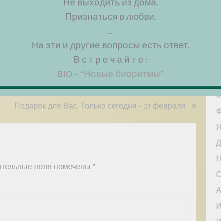
Д
Не выходить из дома.
Признаться в любви.
Н
…
А
На эти и другие вопросы есть ответ.
И
В с т р е ч а й т е :
И
BIO – “Новые биоритмы”
М
М
Подарок для Вас. Только сегодня – 21 февраля
Ф
Я
Д
Н
ательные поля помечены
*
О
А
И