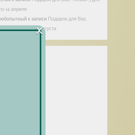
 12-14 апреля
юбопытный
к записи
Подарок для Вас.
×
олько 2 дня – 11-12 августа
Архивы
юнь 2026
(1)
евраль 2026
(1)
нварь 2026
(2)
екабрь 2025
(2)
юнь 2025
(1)
прель 2025
(2)
арт 2025
(1)