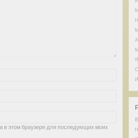
И
М
Н
М
А
М
Я
О
И
В
йта в этом браузере для последующих моих
Н