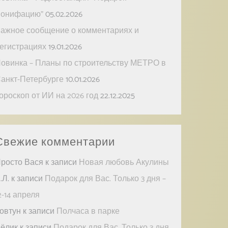
онифацию”
05.02.2026
ажное сообщение о комментариях и
егистрациях
19.01.2026
овинка – Планы по строительству МЕТРО в
анкт-Петербурге
10.01.2026
ороскоп от ИИ на 2026 год
22.12.2025
Свежие комментарии
росто Вася
к записи
Новая любовь Акулины
.Л.
к записи
Подарок для Вас. Только 3 дня –
2-14 апреля
овтун
к записи
Полчаса в парке
ёлик
к записи
Подарок для Вас. Только 3 дня