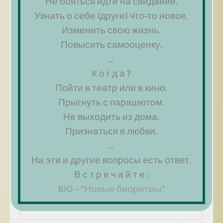
Не бояться идти на свидание.
Узнать о себе (друге) что-то новое.
Изменить свою жизнь.
Повысить самооценку.
…
К о г д а ?
Пойти в театр или в кино.
Прыгнуть с парашютом.
Не выходить из дома.
Имя
*
Признаться в любви.
…
Email
*
На эти и другие вопросы есть ответ.
В с т р е ч а й т е :
BIO – “Новые биоритмы”
Сайт