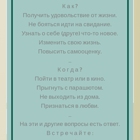
К а к ?
Email
*
Получить удовольствие от жизни.
Не бояться идти на свидание.
Сайт
Узнать о себе (друге) что-то новое.
Изменить свою жизнь.
Сохранить моё имя, email и адрес сайта в
Повысить самооценку.
этом браузере для последующих моих
…
комментариев.
К о г д а ?
Пойти в театр или в кино.
Прыгнуть с парашютом.
Не выходить из дома.
Признаться в любви.
…
На эти и другие вопросы есть ответ.
В с т р е ч а й т е :