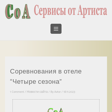
Соревнования в отеле
“Четыре сезона”
1 Comment
/
Новости сайта
/ By
Avtor
/
18.11.2023